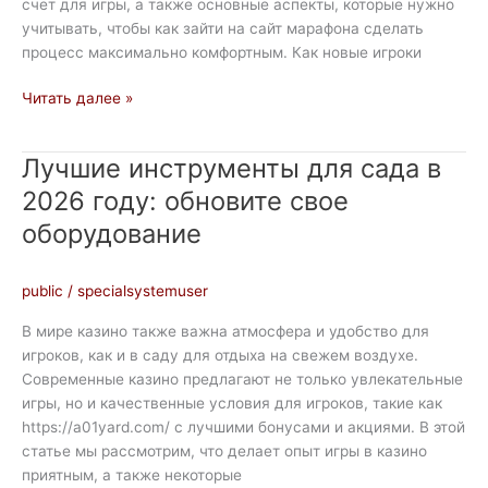
счет для игры, а также основные аспекты, которые нужно
учитывать, чтобы как зайти на сайт марафона сделать
процесс максимально комфортным. Как новые игроки
Читать далее »
Лучшие инструменты для сада в
Лучшие
инструменты
2026 году: обновите свое
для
оборудование
сада
в
2026
public
/
specialsystemuser
году:
В мире казино также важна атмосфера и удобство для
обновите
игроков, как и в саду для отдыха на свежем воздухе.
свое
Современные казино предлагают не только увлекательные
оборудование
игры, но и качественные условия для игроков, такие как
https://a01yard.com/ с лучшими бонусами и акциями. В этой
статье мы рассмотрим, что делает опыт игры в казино
приятным, а также некоторые