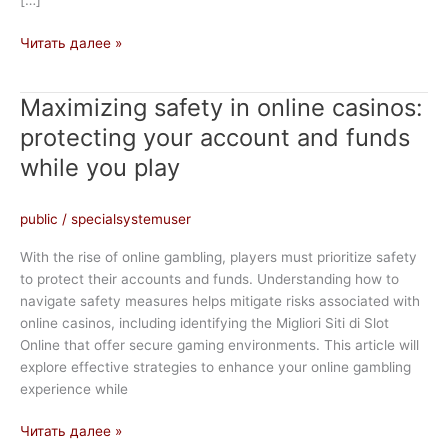
[…]
Читать далее »
Maximizing safety in online casinos:
Maximizing
safety
protecting your account and funds
in
while you play
online
casinos:
protecting
public
/
specialsystemuser
your
With the rise of online gambling, players must prioritize safety
account
to protect their accounts and funds. Understanding how to
and
navigate safety measures helps mitigate risks associated with
funds
online casinos, including identifying the Migliori Siti di Slot
while
Online that offer secure gaming environments. This article will
you
explore effective strategies to enhance your online gambling
play
experience while
Читать далее »