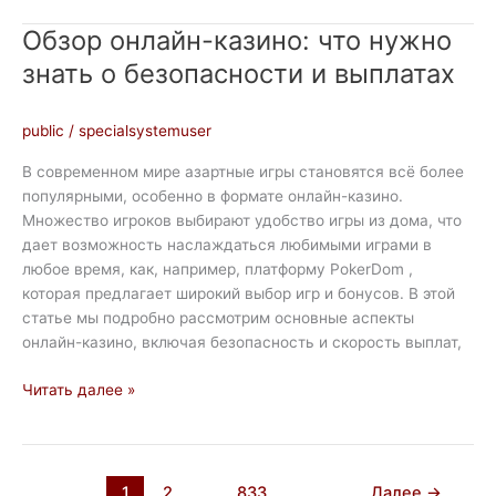
Обзор онлайн-казино: что нужно
Обзор
онлайн-
знать о безопасности и выплатах
казино:
что
public
/
specialsystemuser
нужно
знать
В современном мире азартные игры становятся всё более
о
популярными, особенно в формате онлайн-казино.
безопасности
Множество игроков выбирают удобство игры из дома, что
и
дает возможность наслаждаться любимыми играми в
выплатах
любое время, как, например, платформу PokerDom ,
которая предлагает широкий выбор игр и бонусов. В этой
статье мы подробно рассмотрим основные аспекты
онлайн-казино, включая безопасность и скорость выплат,
Читать далее »
1
2
…
833
Далее
→