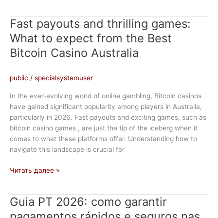
Fast payouts and thrilling games:
Fast
payouts
What to expect from the Best
and
Bitcoin Casino Australia
thrilling
games:
What
public
/
specialsystemuser
to
In the ever-evolving world of online gambling, Bitcoin casinos
expect
have gained significant popularity among players in Australia,
from
particularly in 2026. Fast payouts and exciting games, such as
the
bitcoin casino games , are just the tip of the iceberg when it
Best
comes to what these platforms offer. Understanding how to
Bitcoin
navigate this landscape is crucial for
Casino
Australia
Читать далее »
Guia PT 2026: como garantir
Guia
PT
pagamentos rápidos e seguros nas