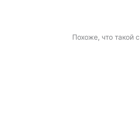
Перейти
к
содержимому
Похоже, что такой