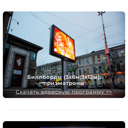
Биллборды (3х6м;3х12м);
призматроны
Скачать адресную программу >>