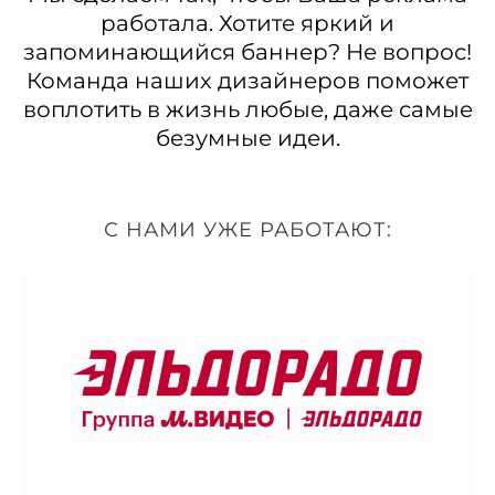
работала. Хотите яркий и
запоминающийся баннер? Не вопрос!
Команда наших дизайнеров поможет
воплотить в жизнь любые, даже самые
безумные идеи.
С НАМИ УЖЕ РАБОТАЮТ: