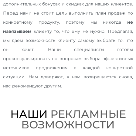
дополнительных бонусах и скидках для наших клиентов.
Перед нами не стоит цель выполнить план продаж по
конкретному продукту, поэтому мы никогда
не
навязываем
клиенту то, что ему не нужно. Предлагая,
мы даем возможность клиенту самому выбрать то, что
он хочет. Наши специалисты готовы
проконсультировать по вопросам выбора эффективных
источников продвижения в каждой конкретной
ситуации. Нам доверяют, к нам возвращаются снова,
нас рекомендуют другим.
НАШИ
РЕКЛАМНЫЕ
ВОЗМОЖНОСТИ